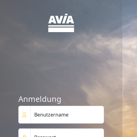
Contentserver24
Back-End
Anmeldung
Benutzername